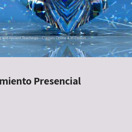
ng and Ancient Teachings—Classes Online & In-Person
miento Presencial